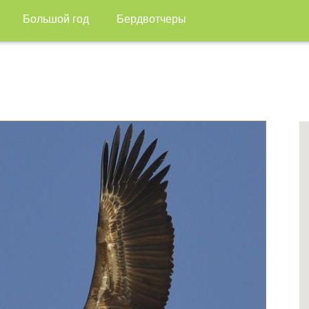
Большой год
Бердвотчеры