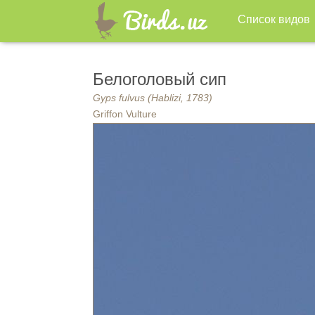
Список видов
Белоголовый сип
Gyps fulvus (Hablizi, 1783)
Griffon Vulture