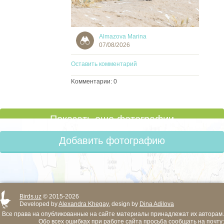
Almazova Marina
07/08/2026
Оставить комментарий
Kомментарии: 0
Показать еще фотографии
Добавить фотографию
Birds.uz
© 2015-2026
Developed by
Alexandra Khegay
, design by
Dina Adilova
Все права на опубликованные на сайте материалы принадлежат их авторам.
Обо всех ошибках при работе сайта просьба сообщать на почту: