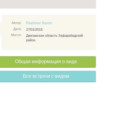
Автор:
Raximov Suvon
Дата:
27/01/2018
Место:
Джизакская область Зафарабадский
район.
Общая информация о виде
Все встречи с видом