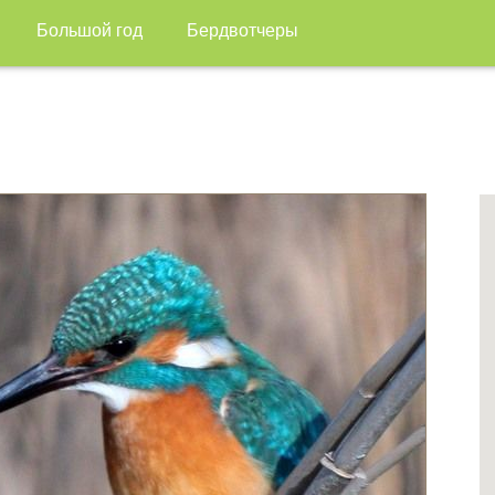
Большой год
Бердвотчеры