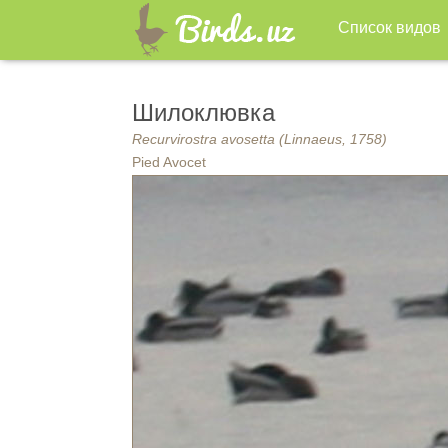
Список видов
Шилоклювка
Recurvirostra avosetta (Linnaeus, 1758)
Pied Avocet