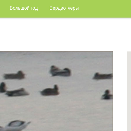
Большой год
Бердвотчеры