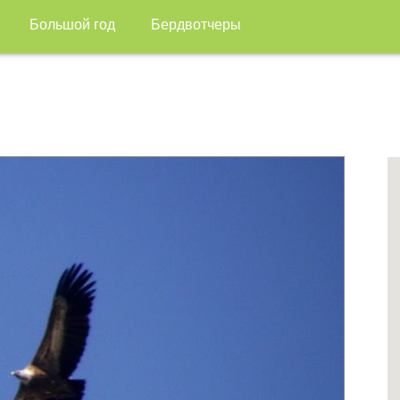
Большой год
Бердвотчеры