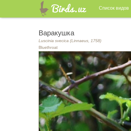
Список видов
Варакушка
Luscinia svecica (Linnaeus, 1758)
Bluethroat