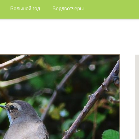
Большой год
Бердвотчеры