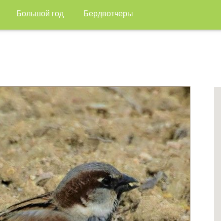
Большой год
Бердвотчеры