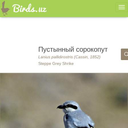
Ме
Пустынный сорокопут
Lanius pallidirostris (Cassin, 1852)
Steppe Grey Shrike