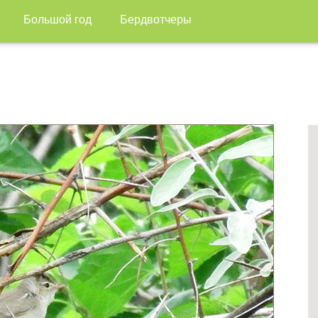
Большой год
Бердвотчеры