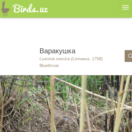
Ме
Варакушка
Luscinia svecica (Linnaeus, 1758)
Bluethroat