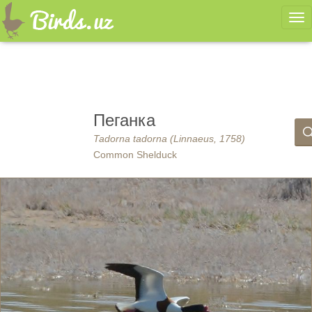
Ме
Пеганка
Tadorna tadorna (Linnaeus, 1758)
Common Shelduck