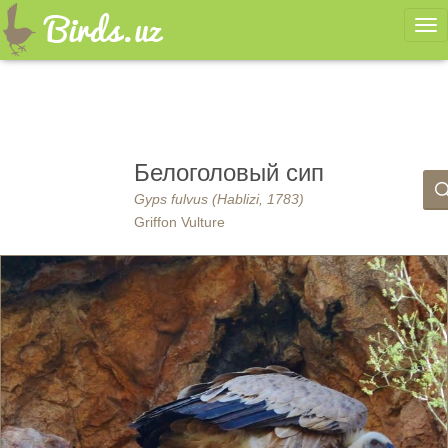
Ме
Белоголовый сип
Gyps fulvus (Hablizi, 1783)
Griffon Vulture