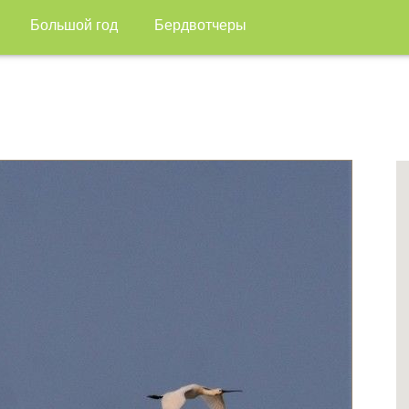
Большой год
Бердвотчеры