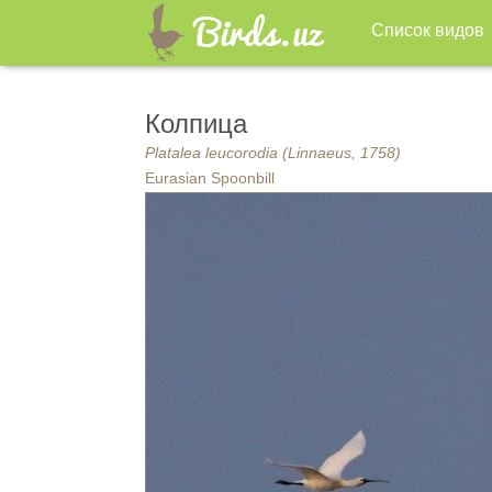
Список видов
Колпица
Platalea leucorodia (Linnaeus, 1758)
Eurasian Spoonbill