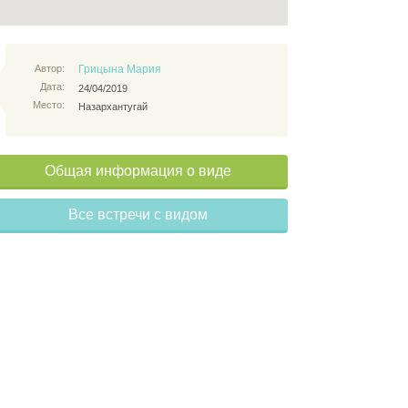
Автор:
Грицына Мария
Дата:
24/04/2019
Место:
Назархантугай
Общая информация о виде
Все встречи с видом