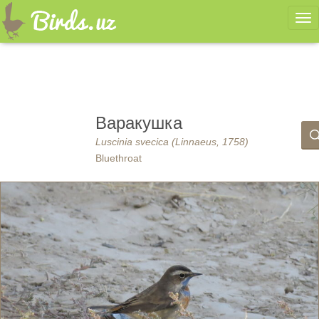
Ме
Варакушка
Luscinia svecica (Linnaeus, 1758)
Bluethroat