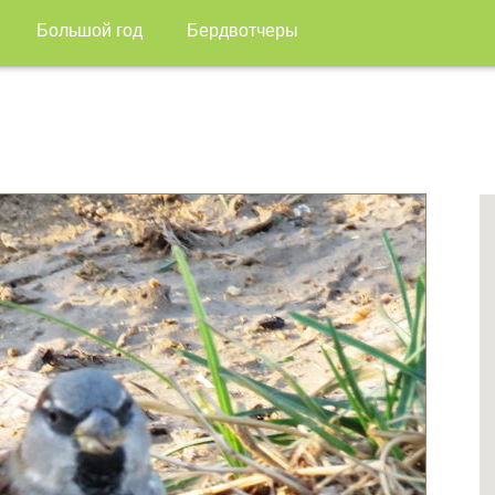
Большой год
Бердвотчеры