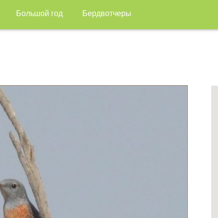
Большой год
Бердвотчеры