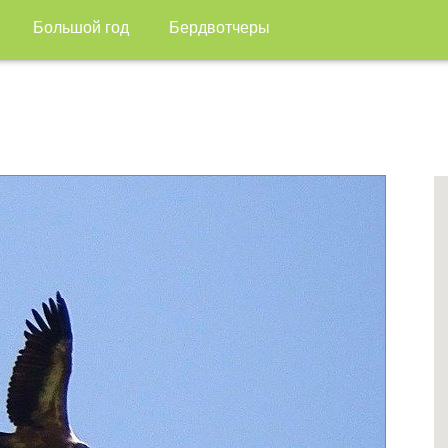
Большой год
Бердвотчеры