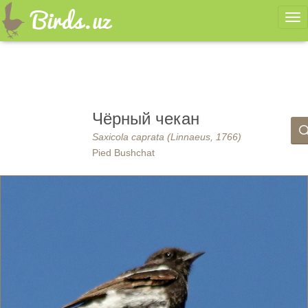
Ме
Чёрный чекан
Saxicola caprata (Linnaeus, 1766)
Pied Bushchat