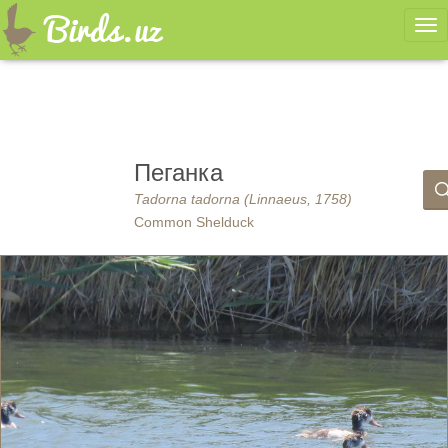
Ме
Пеганка
Tadorna tadorna (Linnaeus, 1758)
Common Shelduck