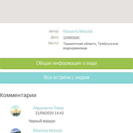
Автор:
Khasaniy Mirpulat
Дата:
12/09/2020
Место:
Ташкентская область, Туябугузское
водохранилище
Общая информация о виде
Все встречи с видом
Комментарии
Абдураупов Тимур
21/09/2020 14:42
Черный коршун
Khasaniy Mirpulat