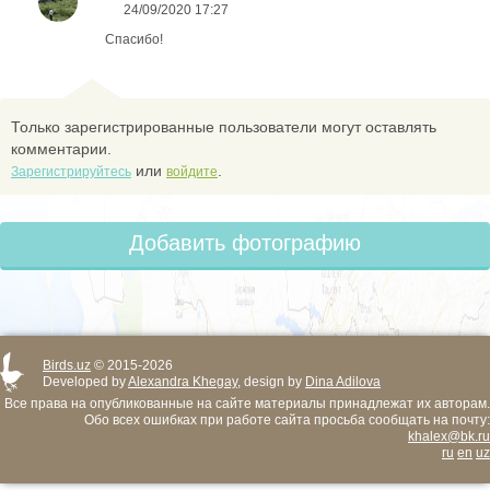
24/09/2020 17:27
Спасибо!
Только зарегистрированные пользователи могут оставлять
комментарии.
или
.
Зарегистрируйтесь
войдите
Добавить фотографию
Birds.uz
© 2015-2026
Developed by
Alexandra Khegay
, design by
Dina Adilova
Все права на опубликованные на сайте материалы принадлежат их авторам.
Обо всех ошибках при работе сайта просьба сообщать на почту:
khalex@bk.ru
ru
en
uz