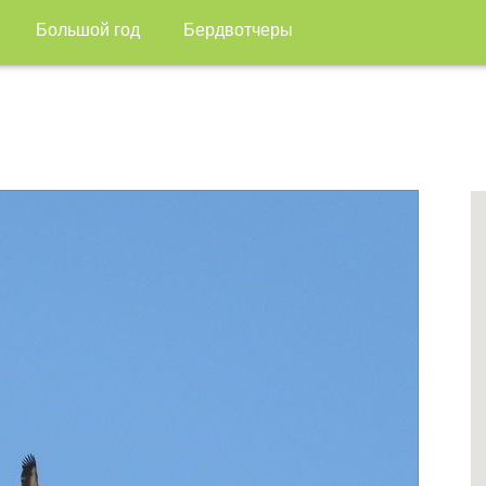
Большой год
Бердвотчеры