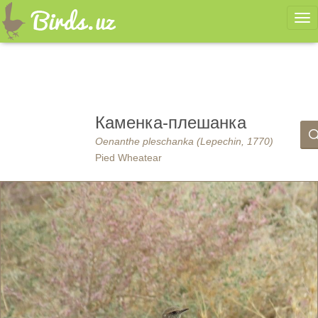
Ме
Каменка-плешанка
Oenanthe pleschanka (Lepechin, 1770)
Pied Wheatear