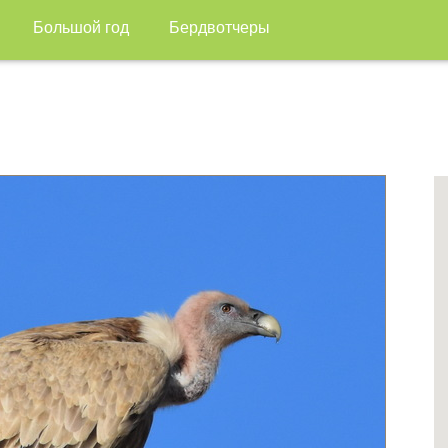
Большой год
Бердвотчеры