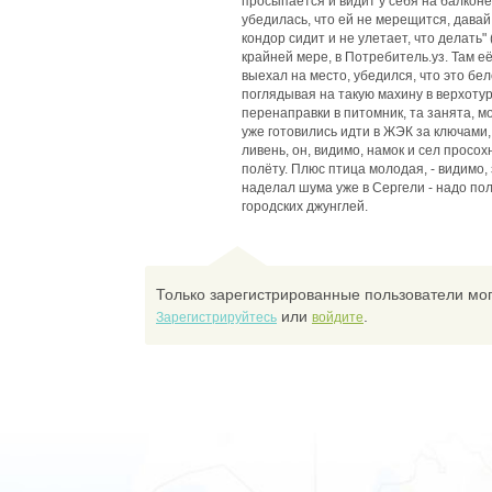
просыпается и видит у себя на балконе,
убедилась, что ей не мерещится, давай
кондор сидит и не улетает, что делать"
крайней мере, в Потребитель.уз. Там 
выехал на место, убедился, что это бе
поглядывая на такую махину в верхоту
перенаправки в питомник, та занята, м
уже готовились идти в ЖЭК за ключами
ливень, он, видимо, намок и сел просох
полёту. Плюс птица молодая, - видимо,
наделал шума уже в Сергели - надо пол
городских джунглей.
Только зарегистрированные пользователи мог
или
.
Зарегистрируйтесь
войдите