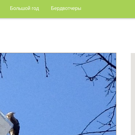
Большой год
Бердвотчеры