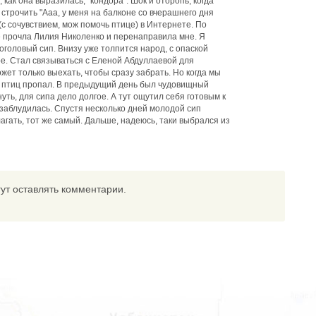
 как она выразилась, "кондора". Шок и оторопь, когда
 строчить "Ааа, у меня на балконе со вчерашнего дня
 (с сочувствием, мож помочь птице) в Интернете. По
её прочла Лилия Николенко и перенаправила мне. Я
логоловый сип. Внизу уже толпится народ, с опаской
ре. Стал связываться с Еленой Абдуллаевой для
ожет только выехать, чтобы сразу забрать. Но когда мы
, птиц пропал. В предыдущий день был чудовищный
нуть, для сипа дело долгое. А тут ощутил себя готовым к
 заблудилась. Спустя несколько дней молодой сип
агать, тот же самый. Дальше, надеюсь, таки выбрался из
ут оставлять комментарии.