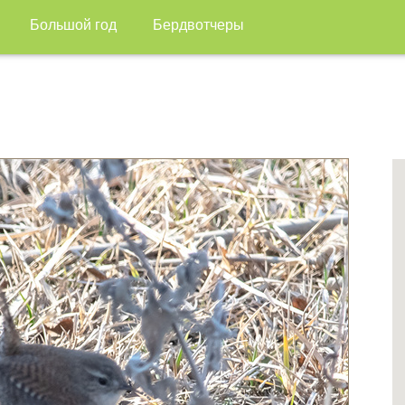
Большой год
Бердвотчеры