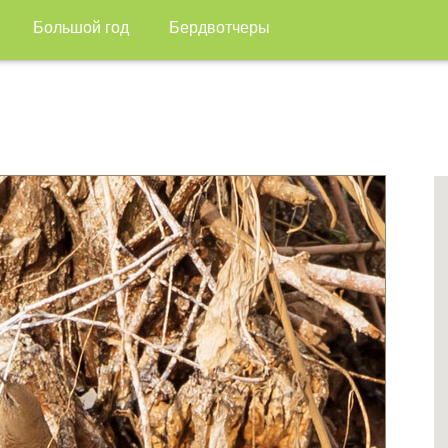
Большой год
Бердвотчеры