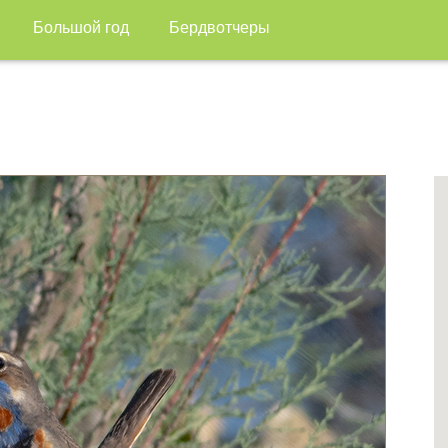
Большой год
Бердвотчеры