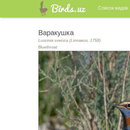
Список видов
Варакушка
Luscinia svecica (Linnaeus, 1758)
Bluethroat