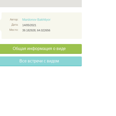
Автор:
Mardonov Bakhtiyor
Дата:
14/05/2021
Место:
39.182928; 64.022656
Общая информация о виде
Все встречи с видом