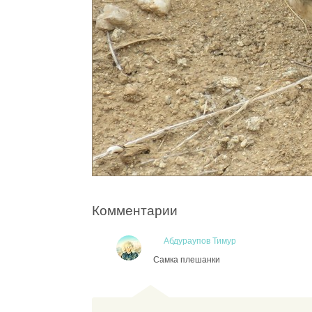
Комментарии
Абдураупов Тимур
Самка плешанки