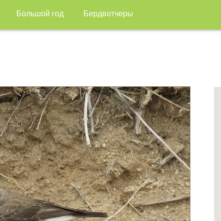
Большой год
Бердвотчеры