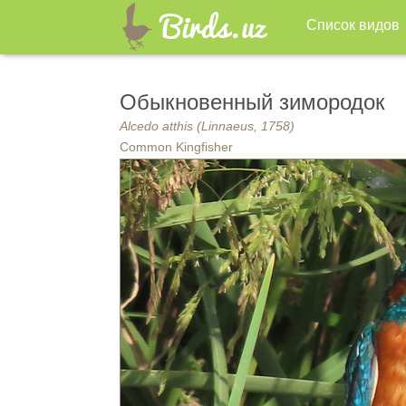
Список видов
Обыкновенный зимородок
Alcedo atthis (Linnaeus, 1758)
Common Kingfisher