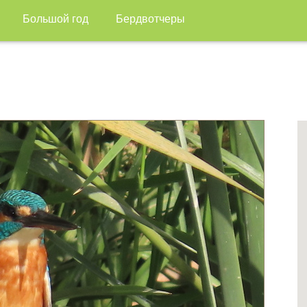
Большой год
Бердвотчеры