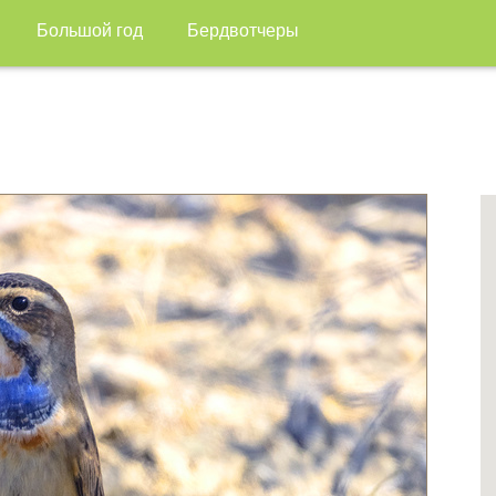
Большой год
Бердвотчеры