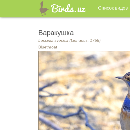
Список видов
Варакушка
Luscinia svecica (Linnaeus, 1758)
Bluethroat