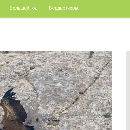
Большой год
Бердвотчеры