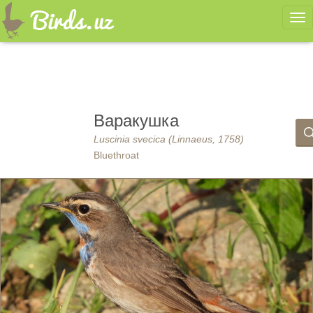
Ме
Варакушка
Luscinia svecica (Linnaeus, 1758)
Bluethroat