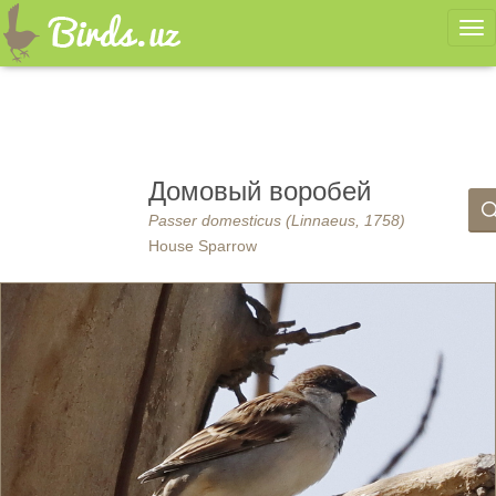
Ме
Домовый воробей
Passer domesticus (Linnaeus, 1758)
House Sparrow