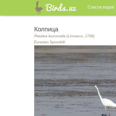
Список видов
Колпица
Platalea leucorodia (Linnaeus, 1758)
Eurasian Spoonbill