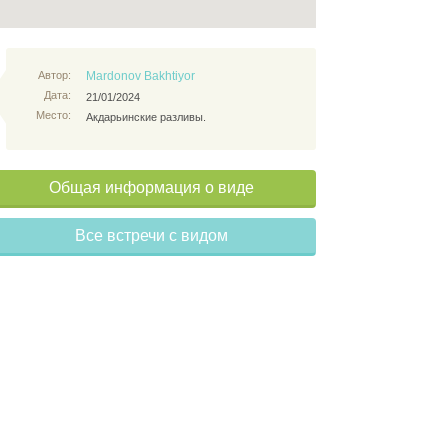
Автор:
Mardonov Bakhtiyor
Дата:
21/01/2024
Место:
Акдарьинские разливы.
Общая информация о виде
Все встречи с видом