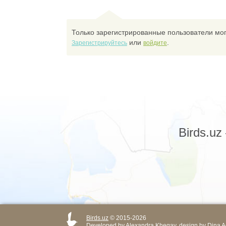
Только зарегистрированные пользователи мог
или
.
Зарегистрируйтесь
войдите
Birds.u
Birds.uz
© 2015-2026
Developed by
Alexandra Khegay
, design by
Dina A