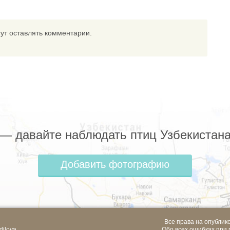
ут оставлять комментарии.
z — давайте наблюдать птиц Узбекистана
Добавить фотографию
Все права на опублик
dilova
Обо всех ошибках при 