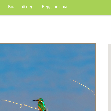
Большой год
Бердвотчеры