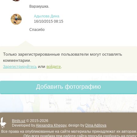
Варакушка.
Адылова Дина
16/10/2015 08:15
Спасибо
Только зарегистрированные пользователи могут оставлять
комментарии.
или
.
Зарегистрируйтесь
войдите
Добавить фотографию
Birds.uz
© 2015-2026
Developed by
Alexandra Khegay
, design by
Dina Adilova
Все права на опубликованные на сайте материалы принадлежат их авторам.
Обо всех ошибках при работе сайта просьба сообщать на почту: