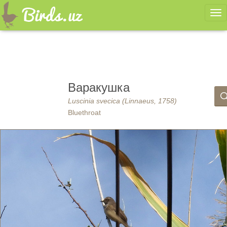
Ме
Варакушка
Luscinia svecica (Linnaeus, 1758)
Bluethroat