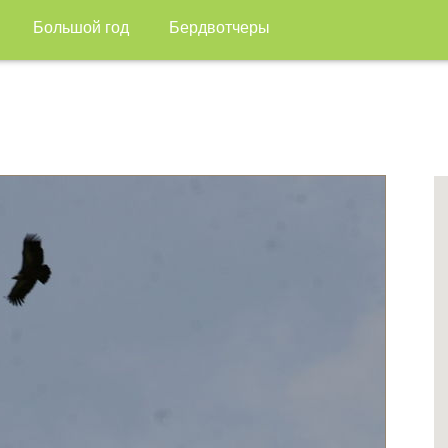
Большой год
Бердвотчеры