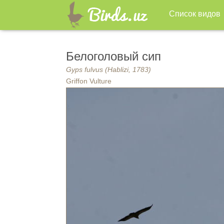
Список видов
Белоголовый сип
Gyps fulvus (Hablizi, 1783)
Griffon Vulture