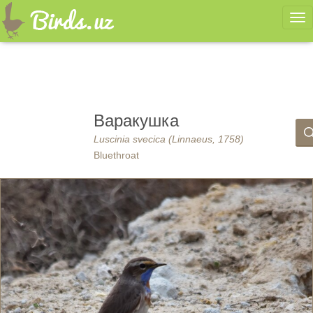
Ме
Варакушка
Luscinia svecica (Linnaeus, 1758)
Bluethroat