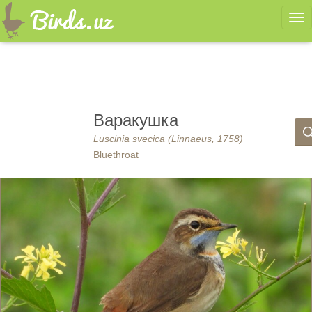
Ме
Варакушка
Luscinia svecica (Linnaeus, 1758)
Bluethroat