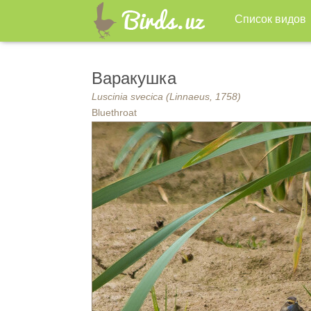
Список видов
Варакушка
Luscinia svecica (Linnaeus, 1758)
Bluethroat