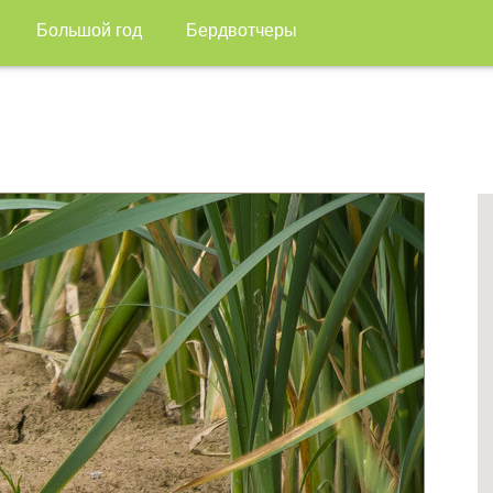
Большой год
Бердвотчеры