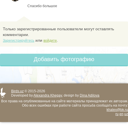
Спасибо большое
Только зарегистрированные пользователи могут оставлять
комментарии.
или
.
Зарегистрируйтесь
войдите
Добавить фотографию
Birds.uz
© 2015-2026
Developed by
Alexandra Khegay
, design by
Dina Adilova
Все права на опубликованные на сайте материалы принадлежат их авторам.
Обо всех ошибках при работе сайта просьба сообщать на почту:
khalex@bk.ru
ru
en
uz