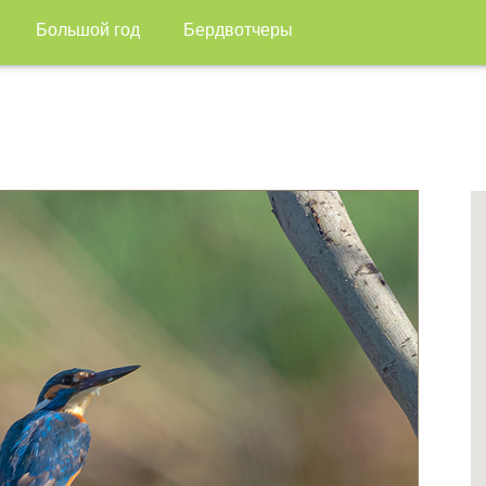
Большой год
Бердвотчеры