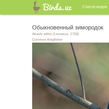
Список видов
Обыкновенный зимородок
Alcedo atthis (Linnaeus, 1758)
Common Kingfisher