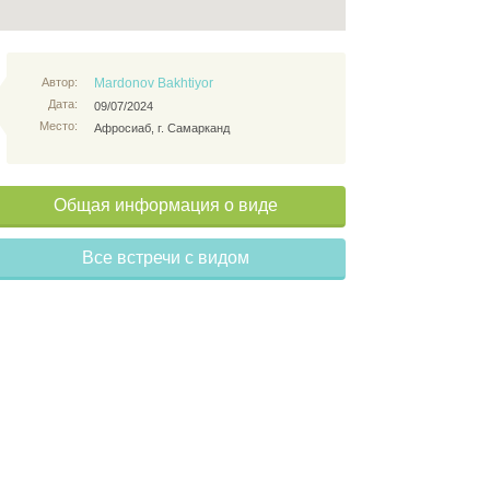
Автор:
Mardonov Bakhtiyor
Дата:
09/07/2024
Место:
Афросиаб, г. Самарканд
Общая информация о виде
Все встречи с видом