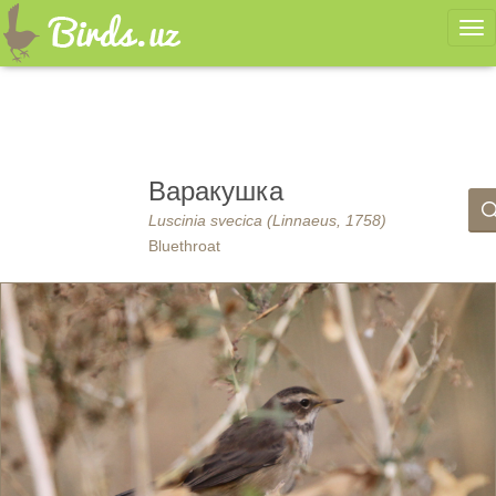
Ме
Варакушка
Luscinia svecica (Linnaeus, 1758)
Bluethroat