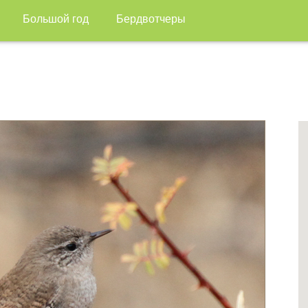
Большой год
Бердвотчеры