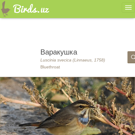
Ме
Варакушка
Luscinia svecica (Linnaeus, 1758)
Bluethroat