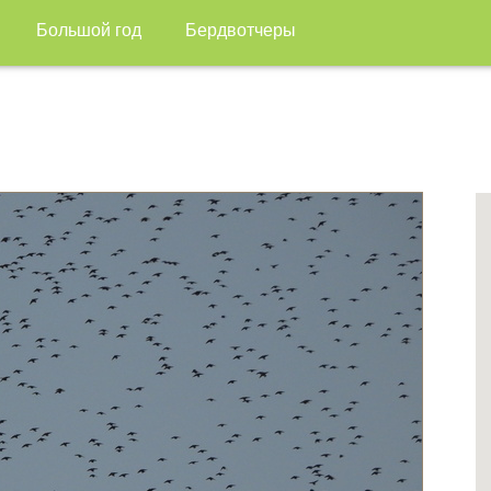
Большой год
Бердвотчеры