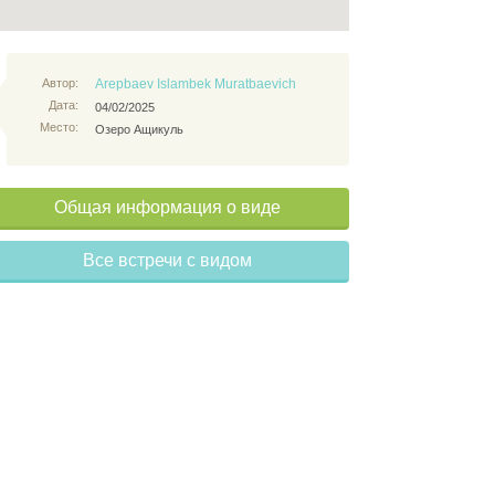
Автор:
Arepbaev Islambek Muratbaevich
Дата:
04/02/2025
Место:
Озеро Ащикуль
Общая информация о виде
Все встречи с видом