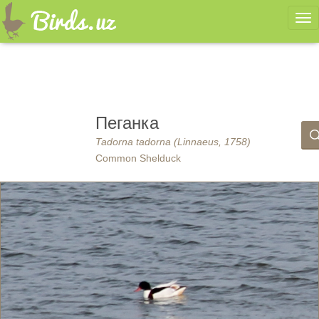
Ме
Пеганка
Tadorna tadorna (Linnaeus, 1758)
Common Shelduck