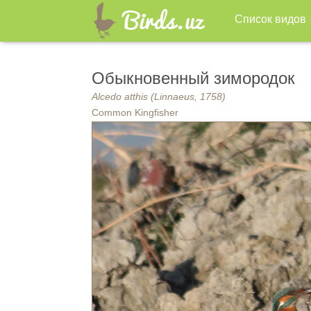
Список видов
Обыкновенный зимородок
Alcedo atthis (Linnaeus, 1758)
Common Kingfisher