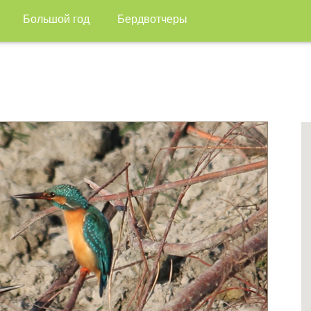
Большой год
Бердвотчеры