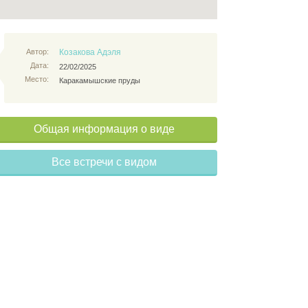
Автор:
Козакова Адэля
Дата:
22/02/2025
Место:
Каракамышские пруды
Общая информация о виде
Все встречи с видом