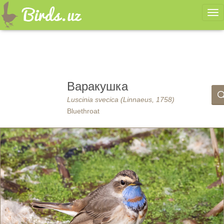
Ме
Варакушка
Luscinia svecica (Linnaeus, 1758)
Bluethroat