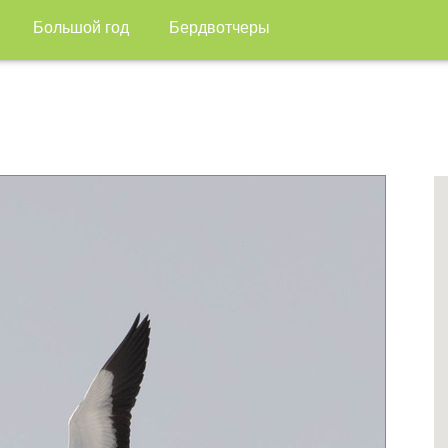
Большой год
Бердвотчеры